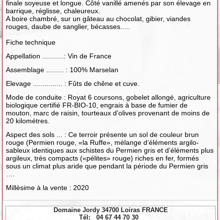
finale soyeuse et longue. Côté vanillé amenés par son élevage en
barrique, réglisse, chaleureux.
A boire chambré, sur un gâteau au chocolat, gibier, viandes
rouges, daube de sanglier, bécasses.....
Fiche technique
Appellation ...........: Vin de France
Assemblage ......... : 100% Marselan
Elevage ............... : Fûts de chêne et cuve.
Mode de conduite : Royat 6 coursons, gobelet allongé, agriculture
biologique certifié FR-BIO-10, engrais à base de fumier de
mouton, marc de raisin, tourteaux d’olives provenant de moins de
20 kilométres.
Aspect des sols ... : Ce terroir présente un sol de couleur brun
rouge (Permien rouge, «la Ruffe», mélange d’éléments argilo-
sableux identiques aux schistes du Permien gris et d’éléments plus
argileux, très compacts («pélites» rouge) riches en fer, formés
sous un climat plus aride que pendant la période du Permien gris
….
Millèsime à la vente : 2020
Domaine Jordy 34700 Loiras FRANCE
Tél: 04 67 44 70 30