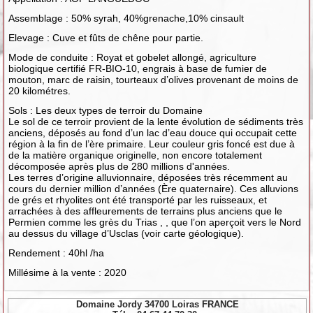
Assemblage : 50% syrah, 40%grenache,10% cinsault
Elevage : Cuve et fûts de chêne pour partie.
Mode de conduite : Royat et gobelet allongé, agriculture
biologique certifié FR-BIO-10, engrais à base de fumier de
mouton, marc de raisin, tourteaux d’olives provenant de moins de
20 kilométres.
Sols : Les deux types de terroir du Domaine
Le sol de ce terroir provient de la lente évolution de sédiments très
anciens, déposés au fond d’un lac d’eau douce qui occupait cette
région à la fin de l’ère primaire. Leur couleur gris foncé est due à
de la matière organique originelle, non encore totalement
décomposée après plus de 280 millions d'années.
Les terres d’origine alluvionnaire, déposées très récemment au
cours du dernier million d’années (Ère quaternaire). Ces alluvions
de grés et rhyolites ont été transporté par les ruisseaux, et
arrachées à des affleurements de terrains plus anciens que le
Permien comme les grès du Trias , , que l’on aperçoit vers le Nord
au dessus du village d’Usclas (voir carte géologique).
Rendement : 40hl /ha
Millésime à la vente : 2020
Domaine Jordy 34700 Loiras FRANCE