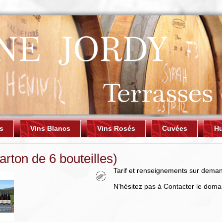
s
Vins Blancs
Vins Rosés
Cuvées
Hu
rton de 6 bouteilles)
Tarif et renseignements sur dema
N'hésitez pas à Contacter le dom