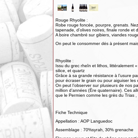
Rouge Rhyolite :
Robe rouge foncée, pourpre, grenats. Nez i
tapenade, d’olives noires, finale ronde e
A boire chambré sur gibiers, viandes rouge
On peut le consommer dés à présent mais
Rhyolite :
Issu du grec rheîn et lithos, littéralement
silice, et quartz
Grâce à sa grande résistance à l’usure pa
pour écraser le grain ou pour aiguiser les 
On peut l’observer sur plusieurs de nos p
million d’années (Ère quaternaire). Ces all
que le Permien comme les grès du Trias , ,
Fiche Technique
Appellation : AOP Languedoc
Assemblage : 70%syrah, 30% grenache