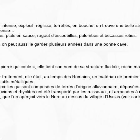
ntense, explosif, réglisse, torréfiés, en bouche, on trouve une belle s
t dense…
s, plats en sauce, ragout d’escoubilles, palombes et bécasses rôties.
 on peut aussi le garder plusieurs années dans une bonne cave.
 « pierre qui coule », elle tient son nom de sa structure fluidale, roch
r frottement, elle était, au temps des Romains, un matériau de premier
outils métalliques.
arcelles qui sont composées de terres d’origine alluvionnaire, déposée
uvions et rhyolites ont été transporté par les ruisseaux, et arrachées à
 que l’on aperçoit vers le Nord au dessus du village d’Usclas (voir cart