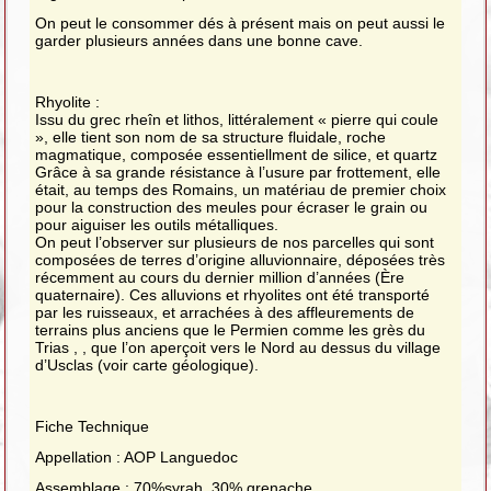
On peut le consommer dés à présent mais on peut aussi le
garder plusieurs années dans une bonne cave.
Rhyolite :
Issu du grec rheîn et lithos, littéralement « pierre qui coule
», elle tient son nom de sa structure fluidale, roche
magmatique, composée essentiellment de silice, et quartz
Grâce à sa grande résistance à l’usure par frottement, elle
était, au temps des Romains, un matériau de premier choix
pour la construction des meules pour écraser le grain ou
pour aiguiser les outils métalliques.
On peut l’observer sur plusieurs de nos parcelles qui sont
composées de terres d’origine alluvionnaire, déposées très
récemment au cours du dernier million d’années (Ère
quaternaire). Ces alluvions et rhyolites ont été transporté
par les ruisseaux, et arrachées à des affleurements de
terrains plus anciens que le Permien comme les grès du
Trias , , que l’on aperçoit vers le Nord au dessus du village
d’Usclas (voir carte géologique).
Fiche Technique
Appellation : AOP Languedoc
Assemblage : 70%syrah, 30% grenache