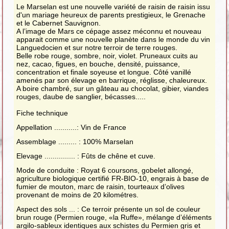
Le Marselan est une nouvelle variété de raisin de raisin issu
d'un mariage heureux de parents prestigieux, le Grenache
et le Cabernet Sauvignon.
A l’image de Mars ce cépage assez méconnu et nouveau
apparait comme une nouvelle planète dans le monde du vin
Languedocien et sur notre terroir de terre rouges.
Belle robe rouge, sombre, noir, violet. Pruneaux cuits au
nez, cacao, figues, en bouche, densité, puissance,
concentration et finale soyeuse et longue. Côté vanillé
amenés par son élevage en barrique, réglisse, chaleureux.
A boire chambré, sur un gâteau au chocolat, gibier, viandes
rouges, daube de sanglier, bécasses.....
Fiche technique
Appellation ...........: Vin de France
Assemblage ......... : 100% Marselan
Elevage ............... : Fûts de chêne et cuve.
Mode de conduite : Royat 6 coursons, gobelet allongé,
agriculture biologique certifié FR-BIO-10, engrais à base de
fumier de mouton, marc de raisin, tourteaux d’olives
provenant de moins de 20 kilométres.
Aspect des sols ... : Ce terroir présente un sol de couleur
brun rouge (Permien rouge, «la Ruffe», mélange d’éléments
argilo-sableux identiques aux schistes du Permien gris et