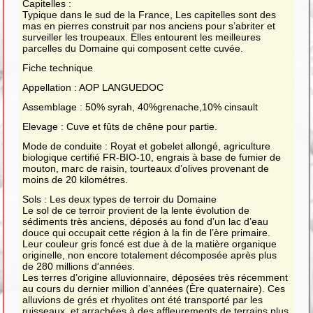
Capitelles :
Typique dans le sud de la France, Les capitelles sont des
mas en pierres construit par nos anciens pour s’abriter et
surveiller les troupeaux. Elles entourent les meilleures
parcelles du Domaine qui composent cette cuvée.
Fiche technique
Appellation : AOP LANGUEDOC
Assemblage : 50% syrah, 40%grenache,10% cinsault
Elevage : Cuve et fûts de chêne pour partie.
Mode de conduite : Royat et gobelet allongé, agriculture
biologique certifié FR-BIO-10, engrais à base de fumier de
mouton, marc de raisin, tourteaux d’olives provenant de
moins de 20 kilométres.
Sols : Les deux types de terroir du Domaine
Le sol de ce terroir provient de la lente évolution de
sédiments très anciens, déposés au fond d’un lac d’eau
douce qui occupait cette région à la fin de l’ère primaire.
Leur couleur gris foncé est due à de la matière organique
originelle, non encore totalement décomposée après plus
de 280 millions d'années.
Les terres d’origine alluvionnaire, déposées très récemment
au cours du dernier million d’années (Ère quaternaire). Ces
alluvions de grés et rhyolites ont été transporté par les
ruisseaux, et arrachées à des affleurements de terrains plus