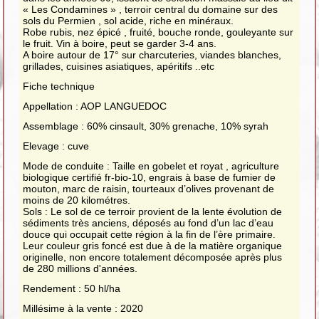
« Les Condamines » , terroir central du domaine sur des
sols du Permien , sol acide, riche en minéraux.
Robe rubis, nez épicé , fruité, bouche ronde, gouleyante sur
le fruit. Vin à boire, peut se garder 3-4 ans.
A boire autour de 17° sur charcuteries, viandes blanches,
grillades, cuisines asiatiques, apéritifs ..etc
Fiche technique
Appellation : AOP LANGUEDOC
Assemblage : 60% cinsault, 30% grenache, 10% syrah
Elevage : cuve
Mode de conduite : Taille en gobelet et royat , agriculture
biologique certifié fr-bio-10, engrais à base de fumier de
mouton, marc de raisin, tourteaux d’olives provenant de
moins de 20 kilométres.
Sols : Le sol de ce terroir provient de la lente évolution de
sédiments très anciens, déposés au fond d’un lac d’eau
douce qui occupait cette région à la fin de l’ère primaire.
Leur couleur gris foncé est due à de la matière organique
originelle, non encore totalement décomposée après plus
de 280 millions d'années.
Rendement : 50 hl/ha
Millésime à la vente : 2020