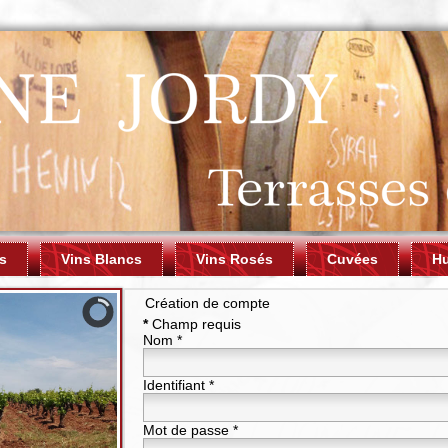
s
Vins Blancs
Vins Rosés
Cuvées
Hu
Création de compte
*
Champ requis
Nom
*
Identifiant
*
Mot de passe
*